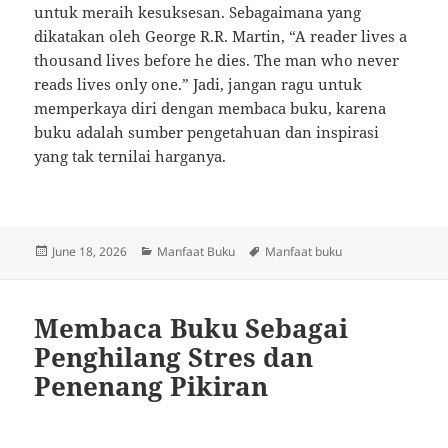
untuk meraih kesuksesan. Sebagaimana yang
dikatakan oleh George R.R. Martin, “A reader lives a
thousand lives before he dies. The man who never
reads lives only one.” Jadi, jangan ragu untuk
memperkaya diri dengan membaca buku, karena
buku adalah sumber pengetahuan dan inspirasi
yang tak ternilai harganya.
Posted
Categories
Tags
June 18, 2026
Manfaat Buku
Manfaat buku
on
Membaca Buku Sebagai
Penghilang Stres dan
Penenang Pikiran