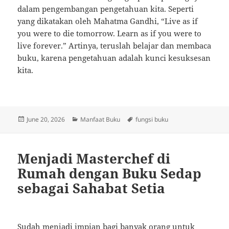
dalam pengembangan pengetahuan kita. Seperti
yang dikatakan oleh Mahatma Gandhi, “Live as if
you were to die tomorrow. Learn as if you were to
live forever.” Artinya, teruslah belajar dan membaca
buku, karena pengetahuan adalah kunci kesuksesan
kita.
Posted
Categories
Tags
June 20, 2026
Manfaat Buku
fungsi buku
on
Menjadi Masterchef di
Rumah dengan Buku Sedap
sebagai Sahabat Setia
Sudah menjadi impian bagi banyak orang untuk