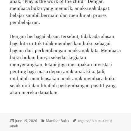
anak, “Play is the work of the child.” Dengan
membaca buku yang menarik, anak-anak dapat
belajar sambil bermain dan menikmati proses
pembelajaran.
Dengan berbagai alasan tersebut, tidak ada alasan
bagi kita untuk tidak memberikan buku sebagai
bagian dari perkembangan anak-anak kita. Membaca
buku bukan hanya sekedar kegiatan
menyenangkan, tetapi juga merupakan investasi
penting bagi masa depan anak-anak kita. Jadi,
mulailah membiasakan anak-anak membaca buku
sejak dini dan lihatlah perkembangan positif yang
akan mereka dapatkan.
Posted
Categories
Tags
June 19, 2026
Manfaat Buku
kegunaan buku untuk
on
anak