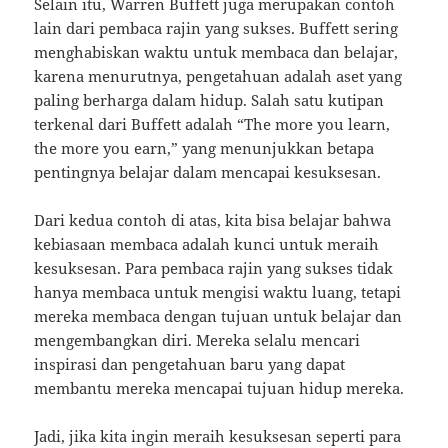
Selain itu, Warren Buffett juga merupakan contoh
lain dari pembaca rajin yang sukses. Buffett sering
menghabiskan waktu untuk membaca dan belajar,
karena menurutnya, pengetahuan adalah aset yang
paling berharga dalam hidup. Salah satu kutipan
terkenal dari Buffett adalah “The more you learn,
the more you earn,” yang menunjukkan betapa
pentingnya belajar dalam mencapai kesuksesan.
Dari kedua contoh di atas, kita bisa belajar bahwa
kebiasaan membaca adalah kunci untuk meraih
kesuksesan. Para pembaca rajin yang sukses tidak
hanya membaca untuk mengisi waktu luang, tetapi
mereka membaca dengan tujuan untuk belajar dan
mengembangkan diri. Mereka selalu mencari
inspirasi dan pengetahuan baru yang dapat
membantu mereka mencapai tujuan hidup mereka.
Jadi, jika kita ingin meraih kesuksesan seperti para