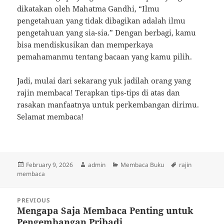
dikatakan oleh Mahatma Gandhi, “Ilmu
pengetahuan yang tidak dibagikan adalah ilmu
pengetahuan yang sia-sia.” Dengan berbagi, kamu
bisa mendiskusikan dan memperkaya
pemahamanmu tentang bacaan yang kamu pilih.
Jadi, mulai dari sekarang yuk jadilah orang yang
rajin membaca! Terapkan tips-tips di atas dan
rasakan manfaatnya untuk perkembangan dirimu.
Selamat membaca!
Posted
Author
Categories
Tags
February 9, 2026
admin
Membaca Buku
rajin
on
membaca
Post
PREVIOUS
navigation
Mengapa Saja Membaca Penting untuk
Previous
Pengembangan Pribadi
post: