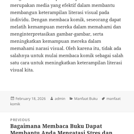
merupakan media yang efektif dalam membantu
membangun keterampilan literasi visual pada
individu. Dengan membaca komik, seseorang dapat
melatih kemampuan mereka dalam memahami dan
menginterpretasikan gambar-gambar, serta
meningkatkan kemampuan mereka dalam
memahami narasi visual. Oleh karena itu, tidak ada
salahnya untuk mulai membaca komik sebagai salah
satu cara untuk meningkatkan keterampilan literasi
visual kita.
Posted
Author
Categories
Tags
February 18, 2026
admin
Manfaat Buku
manfaat
on
komik
Post
PREVIOUS
navigation
Bagaimana Membaca Buku Dapat
Previous
Membantu Anda Mengatasi Stres dan
post: