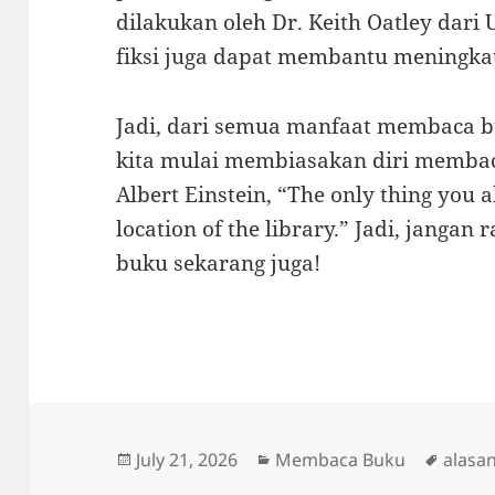
dilakukan oleh Dr. Keith Oatley dari
fiksi juga dapat membantu meningkatk
Jadi, dari semua manfaat membaca b
kita mulai membiasakan diri membaca
Albert Einstein, “The only thing you 
location of the library.” Jadi, janga
buku sekarang juga!
Posted
Categories
Tags
July 21, 2026
Membaca Buku
alasa
on