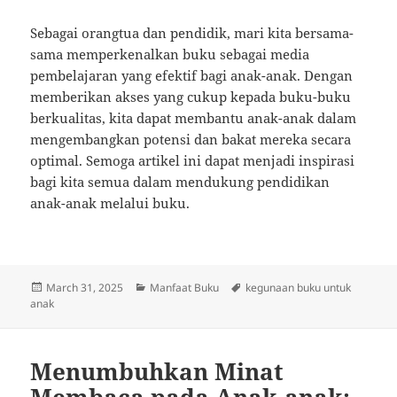
Sebagai orangtua dan pendidik, mari kita bersama-
sama memperkenalkan buku sebagai media
pembelajaran yang efektif bagi anak-anak. Dengan
memberikan akses yang cukup kepada buku-buku
berkualitas, kita dapat membantu anak-anak dalam
mengembangkan potensi dan bakat mereka secara
optimal. Semoga artikel ini dapat menjadi inspirasi
bagi kita semua dalam mendukung pendidikan
anak-anak melalui buku.
Posted
Categories
Tags
March 31, 2025
Manfaat Buku
kegunaan buku untuk
on
anak
Menumbuhkan Minat
Membaca pada Anak-anak: