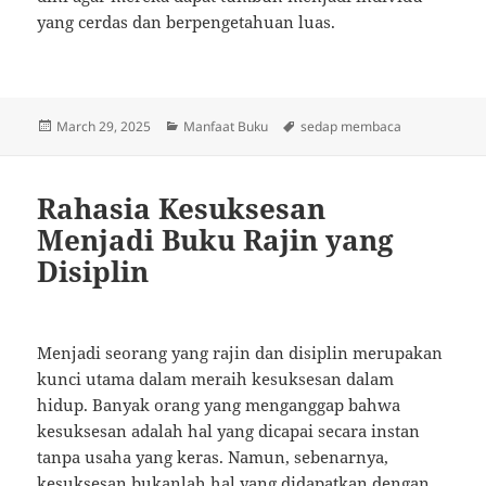
yang cerdas dan berpengetahuan luas.
Posted
Categories
Tags
March 29, 2025
Manfaat Buku
sedap membaca
on
Rahasia Kesuksesan
Menjadi Buku Rajin yang
Disiplin
Menjadi seorang yang rajin dan disiplin merupakan
kunci utama dalam meraih kesuksesan dalam
hidup. Banyak orang yang menganggap bahwa
kesuksesan adalah hal yang dicapai secara instan
tanpa usaha yang keras. Namun, sebenarnya,
kesuksesan bukanlah hal yang didapatkan dengan