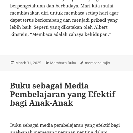
berpengetahuan dan berbudaya. Mari kita mulai
membiasakan diri untuk membaca setiap hari agar
dapat terus berkembang dan menjadi pribadi yang
lebih baik. Seperti yang dikatakan oleh Albert
Einstein, “Membaca adalah cahaya kehidupan.”
Posted
Categories
Tags
March 31, 2025
Membaca Buku
membaca rajin
on
Buku sebagai Media
Pembelajaran yang Efektif
bagi Anak-Anak
Buku sebagai media pembelajaran yang efektif bagi
anak-anak memegang peranan penting dalam