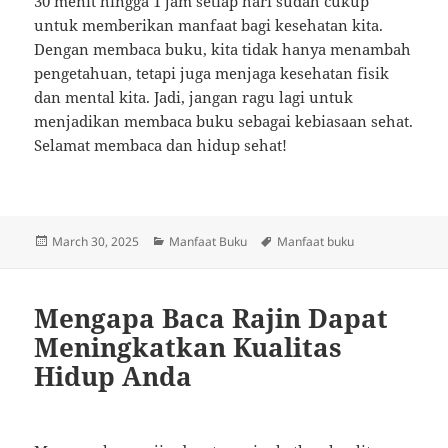
30 menit hingga 1 jam setiap hari sudah cukup
untuk memberikan manfaat bagi kesehatan kita.
Dengan membaca buku, kita tidak hanya menambah
pengetahuan, tetapi juga menjaga kesehatan fisik
dan mental kita. Jadi, jangan ragu lagi untuk
menjadikan membaca buku sebagai kebiasaan sehat.
Selamat membaca dan hidup sehat!
Posted
Categories
Tags
March 30, 2025
Manfaat Buku
Manfaat buku
on
Mengapa Baca Rajin Dapat
Meningkatkan Kualitas
Hidup Anda