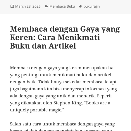
Posted
Categories
Tags
March 28, 2025
Membaca Buku
buku rajin
on
Membaca dengan Gaya yang
Keren: Cara Menikmati
Buku dan Artikel
Membaca dengan gaya yang keren merupakan hal
yang penting untuk menikmati buku dan artikel
dengan baik. Tidak hanya sekedar membaca, tetapi
juga bagaimana kita bisa menyerap informasi yang
ada dengan gaya yang unik dan menarik. Seperti
yang dikatakan oleh Stephen King, “Books are a
uniquely portable magic.”
Salah satu cara untuk membaca dengan gaya yang
keren adalah dengan menciptakan suasana yang