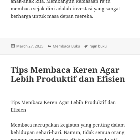
anak-anak kita. Membangun kebiasaan rajin
membaca sejak dini adalah investasi yang sangat
berharga untuk masa depan mereka.
Posted
Categories
Tags
March 27, 2025
Membaca Buku
rajin buku
on
Tips Membaca Keren Agar
Lebih Produktif dan Efisien
Tips Membaca Keren Agar Lebih Produktif dan
Efisien
Membaca merupakan kegiatan yang penting dalam
kehidupan sehari-hari. Namun, tidak semua orang
mampu membaca dengan efisien dan produktif.