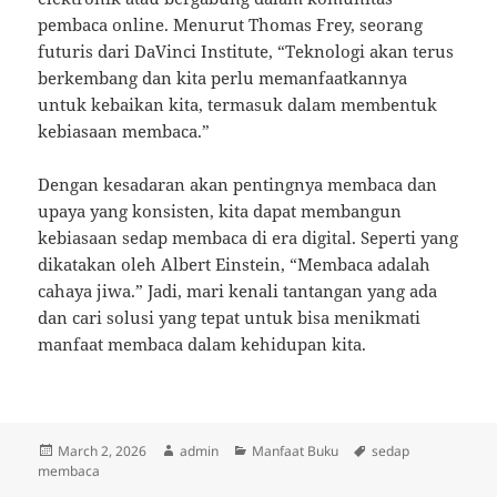
pembaca online. Menurut Thomas Frey, seorang
futuris dari DaVinci Institute, “Teknologi akan terus
berkembang dan kita perlu memanfaatkannya
untuk kebaikan kita, termasuk dalam membentuk
kebiasaan membaca.”
Dengan kesadaran akan pentingnya membaca dan
upaya yang konsisten, kita dapat membangun
kebiasaan sedap membaca di era digital. Seperti yang
dikatakan oleh Albert Einstein, “Membaca adalah
cahaya jiwa.” Jadi, mari kenali tantangan yang ada
dan cari solusi yang tepat untuk bisa menikmati
manfaat membaca dalam kehidupan kita.
Posted
Author
Categories
Tags
March 2, 2026
admin
Manfaat Buku
sedap
on
membaca