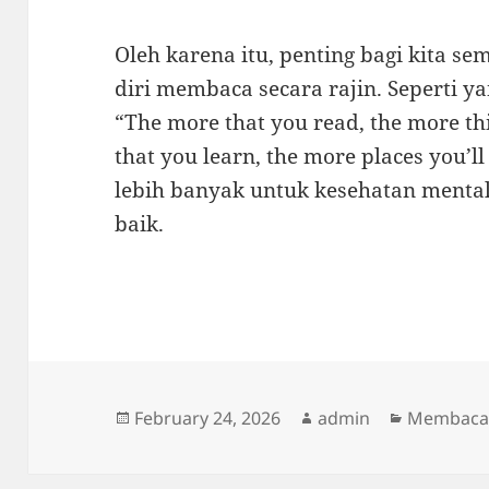
Oleh karena itu, penting bagi kita 
diri membaca secara rajin. Seperti ya
“The more that you read, the more th
that you learn, the more places you’l
lebih banyak untuk kesehatan mental
baik.
Posted
Author
Categorie
February 24, 2026
admin
Membaca
on