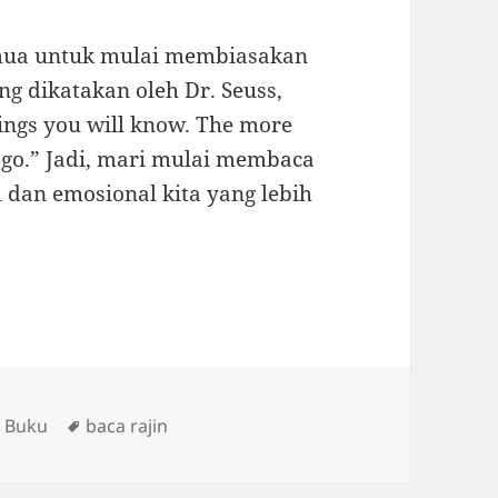
semua untuk mulai membiasakan
ng dikatakan oleh Dr. Seuss,
ings you will know. The more
l go.” Jadi, mari mulai membaca
 dan emosional kita yang lebih
s
Tags
 Buku
baca rajin