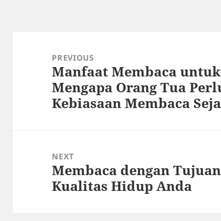
Post
navigation
PREVIOUS
Manfaat Membaca untuk
Previous
Mengapa Orang Tua Per
post:
Kebiasaan Membaca Seja
NEXT
Membaca dengan Tujuan
Next
Kualitas Hidup Anda
post: