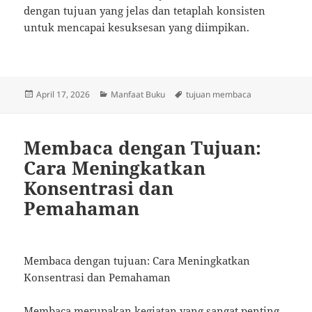
dengan tujuan yang jelas dan tetaplah konsisten
untuk mencapai kesuksesan yang diimpikan.
Posted
Categories
Tags
April 17, 2026
Manfaat Buku
tujuan membaca
on
Membaca dengan Tujuan:
Cara Meningkatkan
Konsentrasi dan
Pemahaman
Membaca dengan tujuan: Cara Meningkatkan
Konsentrasi dan Pemahaman
Membaca merupakan kegiatan yang sangat penting