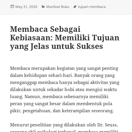
Posted
Categories
Tags
May 31, 2026
Manfaat Buku
tujuan membaca
on
Membaca Sebagai
Kebiasaan: Memiliki Tujuan
yang Jelas untuk Sukses
Membaca merupakan kegiatan yang sangat penting
dalam kehidupan sehari-hari. Banyak orang yang
menganggap membaca hanya sebagai aktivitas yang
dilakukan untuk sekadar hobi atau mengisi waktu
luang. Namun, membaca sebenarnya memiliki
peran yang sangat besar dalam membentuk pola
pikir, pengetahuan, dan keterampilan seseorang.
Menurut penelitian yang dilakukan oleh Dr. Seuss,
seorang ahli psikologi terkenal, membaca memiliki