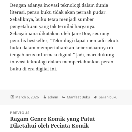
Dengan adanya inovasi teknologi dalam dunia
literasi, peran buku tidak akan pernah pudar.
Sebaliknya, buku tetap menjadi sumber
pengetahuan yang tak ternilai harganya.
Sebagaimana dikatakan oleh Jane Doe, seorang
penulis bestseller, “Teknologi dapat menjadi sekutu
buku dalam mempertahankan keberadaannya di
tengah arus informasi digital.” Jadi, mari dukung
inovasi teknologi dalam mempertahankan peran
buku di era digital ini.
Posted
Author
Categories
Tags
March 6, 2026
admin
Manfaat Buku
peran buku
on
Post
PREVIOUS
navigation
Ragam Genre Komik yang Patut
Previous
Diketahui oleh Pecinta Komik
post: