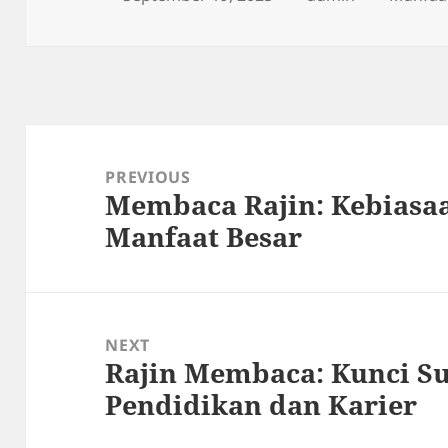
on
Post
navigation
PREVIOUS
Membaca Rajin: Kebias
Previous
Manfaat Besar
post:
NEXT
Rajin Membaca: Kunci S
Next
Pendidikan dan Karier
post: