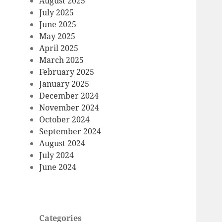
August 2025
July 2025
June 2025
May 2025
April 2025
March 2025
February 2025
January 2025
December 2024
November 2024
October 2024
September 2024
August 2024
July 2024
June 2024
Categories