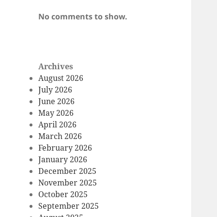
No comments to show.
Archives
August 2026
July 2026
June 2026
May 2026
April 2026
March 2026
February 2026
January 2026
December 2025
November 2025
October 2025
September 2025