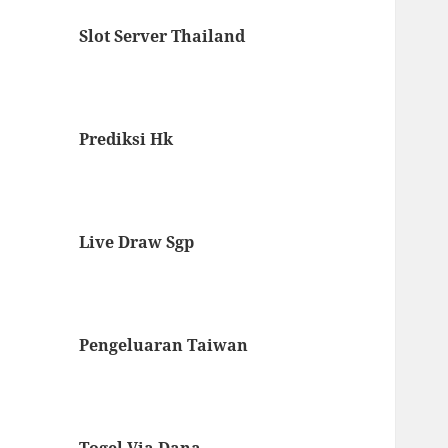
Slot Server Thailand
Prediksi Hk
Live Draw Sgp
Pengeluaran Taiwan