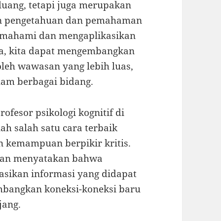
uang, tetapi juga merupakan
kan pengetahuan dan pemahaman
memahami dan mengaplikasikan
ca, kita dapat mengembangkan
leh wawasan yang lebih luas,
lam berbagai bidang.
ofesor psikologi kognitif di
ah salah satu cara terbaik
n kemampuan berpikir kritis.
man menyatakan bahwa
asikan informasi yang didapat
bangkan koneksi-koneksi baru
jang.