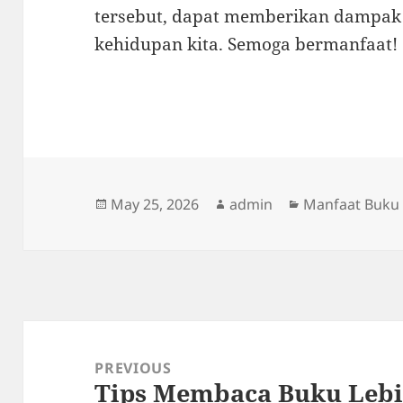
tersebut, dapat memberikan dampak 
kehidupan kita. Semoga bermanfaat!
Posted
Author
Categories
May 25, 2026
admin
Manfaat Buku
on
Post
navigation
PREVIOUS
Tips Membaca Buku Lebih
Previous