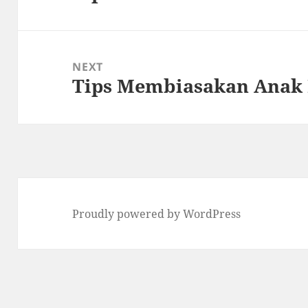
post:
NEXT
Tips Membiasakan Anak
Next
post:
Proudly powered by WordPress