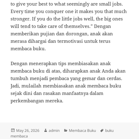
to give your best to what seemingly are small jobs.
Every time you conquer one it makes you that much
stronger. If you do the little jobs well, the big ones
will tend to take care of themselves.” Dengan
memberikan pujian dan dorongan, anak akan
merasa dihargai dan termotivasi untuk terus
membaca buku.
Dengan menerapkan tips membiasakan anak
membaca buku di atas, diharapkan anak Anda akan
tumbuh menjadi pembaca yang gemar dan cerdas.
Jadi, mulailah membiasakan anak membaca buku
sejak dini dan rasakan manfaatnya dalam
perkembangan mereka.
Posted
Author
Categories
Tags
May 26, 2026
admin
Membaca Buku
buku
on
membaca