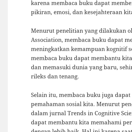
karena membaca buku dapat memberi
pikiran, emosi, dan kesejahteraan ki
Menurut penelitian yang dilakukan o
Association, membaca buku dapat m
meningkatkan kemampuan kognitif se
membaca buku dapat membantu kita
dan memasuki dunia yang baru, sehin
rileks dan tenang.
Selain itu, membaca buku juga dapa
pemahaman sosial kita. Menurut pene
dalam jurnal Trends in Cognitive Sci
dapat membantu kita memahami pera
dengan lebih baik. Hal ini karena sa