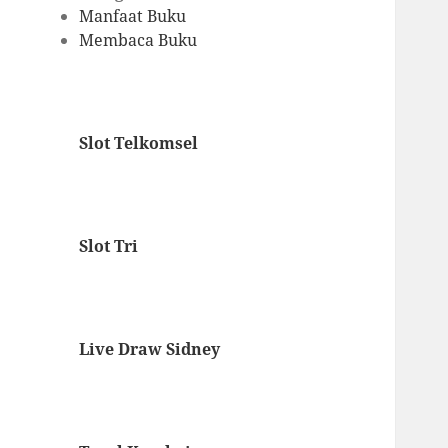
Manfaat Buku
Membaca Buku
Slot Telkomsel
Slot Tri
Live Draw Sidney