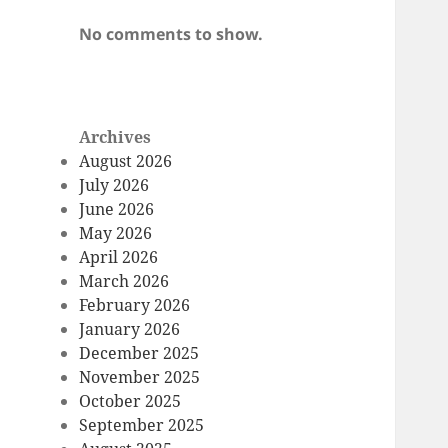
No comments to show.
Archives
August 2026
July 2026
June 2026
May 2026
April 2026
March 2026
February 2026
January 2026
December 2025
November 2025
October 2025
September 2025