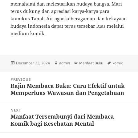
memahami dan melestarikan budaya bangsa. Mari
terus dukung dan apresiasi karya-karya para
komikus Tanah Air agar keberagaman dan kekayaan
budaya Indonesia dapat terus tersebar luas melalui
medium komik.
Posted
Author
Categories
Tags
December 23, 2024
admin
Manfaat Buku
komik
on
Post
PREVIOUS
navigation
Rajin Membaca Buku: Cara Efektif untuk
Previous
Memperluas Wawasan dan Pengetahuan
post:
NEXT
Manfaat Tersembunyi dari Membaca
Next
Komik bagi Kesehatan Mental
post: