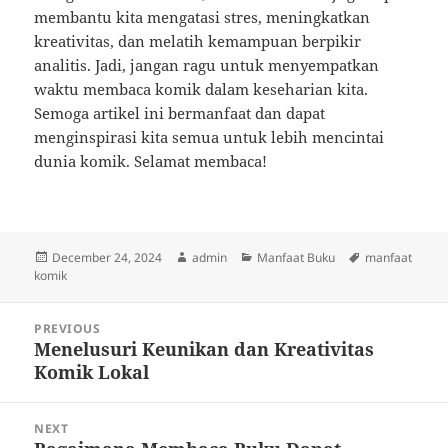
membantu kita mengatasi stres, meningkatkan
kreativitas, dan melatih kemampuan berpikir
analitis. Jadi, jangan ragu untuk menyempatkan
waktu membaca komik dalam keseharian kita.
Semoga artikel ini bermanfaat dan dapat
menginspirasi kita semua untuk lebih mencintai
dunia komik. Selamat membaca!
Posted
Author
Categories
Tags
December 24, 2024
admin
Manfaat Buku
manfaat
on
komik
Post
PREVIOUS
navigation
Menelusuri Keunikan dan Kreativitas
Previous
Komik Lokal
post:
NEXT