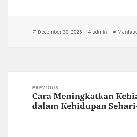
Posted
Author
Categor
December 30, 2025
admin
Manfaat
on
Post
navigation
PREVIOUS
Cara Meningkatkan Kebi
Previous
dalam Kehidupan Sehari
post: