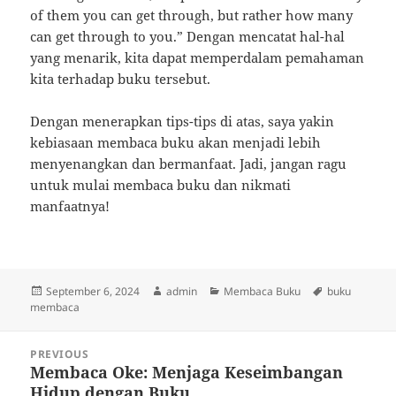
of them you can get through, but rather how many
can get through to you.” Dengan mencatat hal-hal
yang menarik, kita dapat memperdalam pemahaman
kita terhadap buku tersebut.
Dengan menerapkan tips-tips di atas, saya yakin
kebiasaan membaca buku akan menjadi lebih
menyenangkan dan bermanfaat. Jadi, jangan ragu
untuk mulai membaca buku dan nikmati
manfaatnya!
Posted
Author
Categories
Tags
September 6, 2024
admin
Membaca Buku
buku
on
membaca
Post
PREVIOUS
navigation
Membaca Oke: Menjaga Keseimbangan
Previous
Hidup dengan Buku
post: