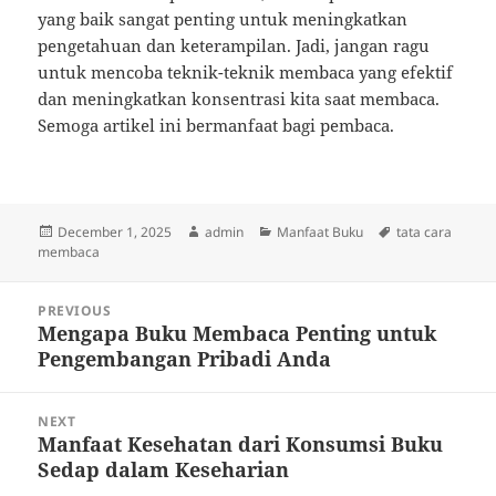
yang baik sangat penting untuk meningkatkan
pengetahuan dan keterampilan. Jadi, jangan ragu
untuk mencoba teknik-teknik membaca yang efektif
dan meningkatkan konsentrasi kita saat membaca.
Semoga artikel ini bermanfaat bagi pembaca.
Posted
Author
Categories
Tags
December 1, 2025
admin
Manfaat Buku
tata cara
on
membaca
Post
PREVIOUS
navigation
Mengapa Buku Membaca Penting untuk
Previous
Pengembangan Pribadi Anda
post:
NEXT
Manfaat Kesehatan dari Konsumsi Buku
Next
Sedap dalam Keseharian
post: