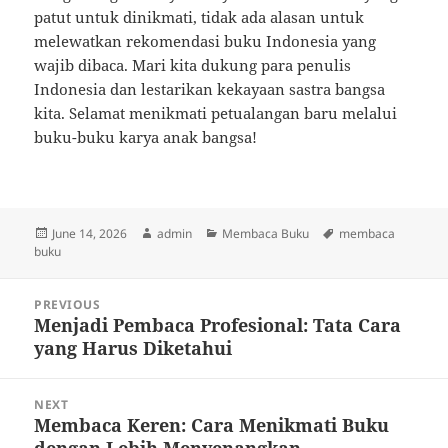
patut untuk dinikmati, tidak ada alasan untuk
melewatkan rekomendasi buku Indonesia yang
wajib dibaca. Mari kita dukung para penulis
Indonesia dan lestarikan kekayaan sastra bangsa
kita. Selamat menikmati petualangan baru melalui
buku-buku karya anak bangsa!
Posted
Author
Categories
Tags
June 14, 2026
admin
Membaca Buku
membaca
on
buku
Post
PREVIOUS
navigation
Menjadi Pembaca Profesional: Tata Cara
Previous
yang Harus Diketahui
post:
NEXT
Membaca Keren: Cara Menikmati Buku
Next
dengan Lebih Menyenangkan