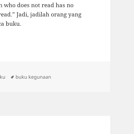
n who does not read has no
ad.” Jadi, jadilah orang yang
ca buku.
Tags
uku
buku kegunaan