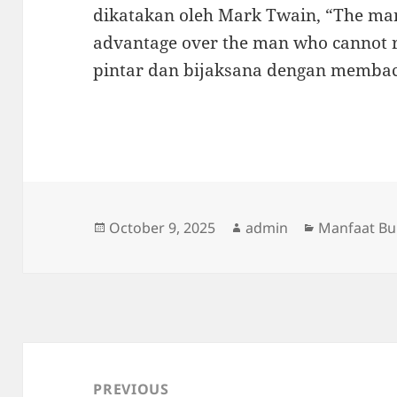
dikatakan oleh Mark Twain, “The ma
advantage over the man who cannot re
pintar dan bijaksana dengan memba
Posted
Author
Categories
October 9, 2025
admin
Manfaat B
on
Post
navigation
PREVIOUS