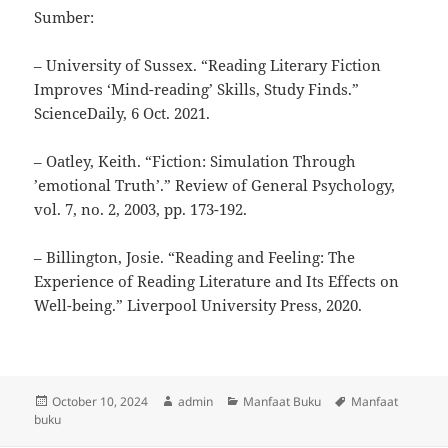
Sumber:
– University of Sussex. “Reading Literary Fiction
Improves ‘Mind-reading’ Skills, Study Finds.”
ScienceDaily, 6 Oct. 2021.
– Oatley, Keith. “Fiction: Simulation Through
’emotional Truth’.” Review of General Psychology,
vol. 7, no. 2, 2003, pp. 173-192.
– Billington, Josie. “Reading and Feeling: The
Experience of Reading Literature and Its Effects on
Well-being.” Liverpool University Press, 2020.
Posted
Author
Categories
Tags
October 10, 2024
admin
Manfaat Buku
Manfaat
on
buku