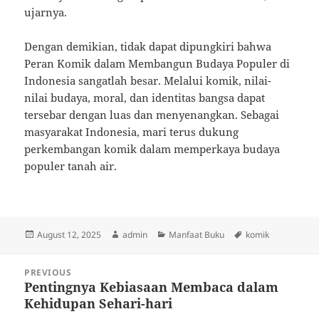
ujarnya.
Dengan demikian, tidak dapat dipungkiri bahwa
Peran Komik dalam Membangun Budaya Populer di
Indonesia sangatlah besar. Melalui komik, nilai-
nilai budaya, moral, dan identitas bangsa dapat
tersebar dengan luas dan menyenangkan. Sebagai
masyarakat Indonesia, mari terus dukung
perkembangan komik dalam memperkaya budaya
populer tanah air.
Posted
Author
Categories
Tags
August 12, 2025
admin
Manfaat Buku
komik
on
Post
PREVIOUS
navigation
Pentingnya Kebiasaan Membaca dalam
Previous
Kehidupan Sehari-hari
post: