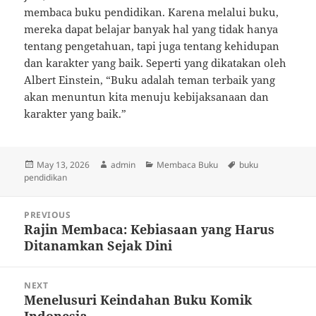
membaca buku pendidikan. Karena melalui buku,
mereka dapat belajar banyak hal yang tidak hanya
tentang pengetahuan, tapi juga tentang kehidupan
dan karakter yang baik. Seperti yang dikatakan oleh
Albert Einstein, “Buku adalah teman terbaik yang
akan menuntun kita menuju kebijaksanaan dan
karakter yang baik.”
Posted
Author
Categories
Tags
May 13, 2026
admin
Membaca Buku
buku
on
pendidikan
Post
PREVIOUS
navigation
Rajin Membaca: Kebiasaan yang Harus
Previous
Ditanamkan Sejak Dini
post:
NEXT
Menelusuri Keindahan Buku Komik
Next
Indonesia