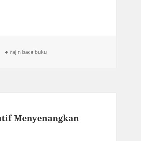
Tags
rajin baca buku
atif Menyenangkan