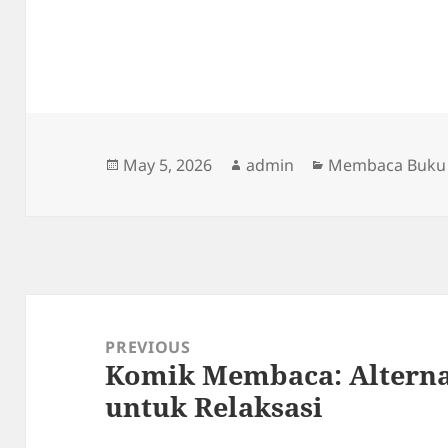
Posted
Author
Categories
May 5, 2026
admin
Membaca Buku
on
Post
navigation
PREVIOUS
Komik Membaca: Altern
Previous
untuk Relaksasi
post: