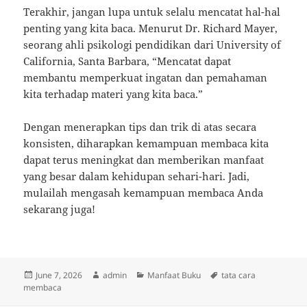
Terakhir, jangan lupa untuk selalu mencatat hal-hal
penting yang kita baca. Menurut Dr. Richard Mayer,
seorang ahli psikologi pendidikan dari University of
California, Santa Barbara, “Mencatat dapat
membantu memperkuat ingatan dan pemahaman
kita terhadap materi yang kita baca.”
Dengan menerapkan tips dan trik di atas secara
konsisten, diharapkan kemampuan membaca kita
dapat terus meningkat dan memberikan manfaat
yang besar dalam kehidupan sehari-hari. Jadi,
mulailah mengasah kemampuan membaca Anda
sekarang juga!
Posted
Author
Categories
Tags
June 7, 2026
admin
Manfaat Buku
tata cara
on
membaca