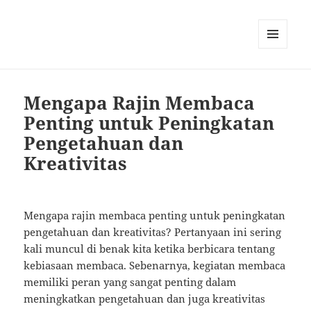
MENU
AND
WIDGETS
Mengapa Rajin Membaca
Penting untuk Peningkatan
Pengetahuan dan
Kreativitas
Mengapa rajin membaca penting untuk peningkatan
pengetahuan dan kreativitas? Pertanyaan ini sering
kali muncul di benak kita ketika berbicara tentang
kebiasaan membaca. Sebenarnya, kegiatan membaca
memiliki peran yang sangat penting dalam
meningkatkan pengetahuan dan juga kreativitas