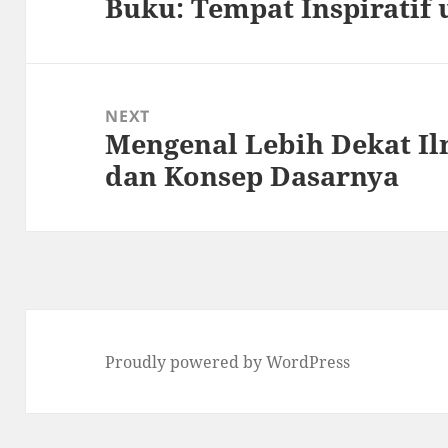
Buku: Tempat Inspirati
post:
NEXT
Mengenal Lebih Dekat Il
Next
dan Konsep Dasarnya
post:
Proudly powered by WordPress