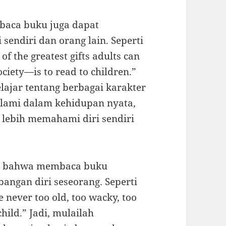
mbaca buku juga dapat
endiri dan orang lain. Seperti
f the greatest gifts adults can
ociety—is to read to children.”
ajar tentang berbagai karakter
 alami dalam kehidupan nyata,
 lebih memahami diri sendiri
an bahwa membaca buku
ngan diri seseorang. Seperti
e never too old, too wacky, too
child.” Jadi, mulailah