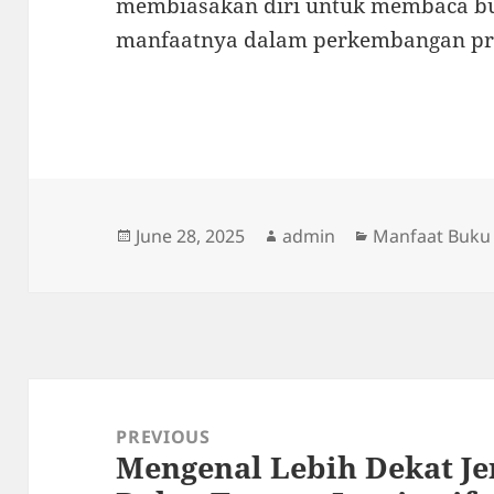
membiasakan diri untuk membaca buk
manfaatnya dalam perkembangan pr
Posted
Author
Categories
June 28, 2025
admin
Manfaat Buku
on
Post
navigation
PREVIOUS
Mengenal Lebih Dekat Je
Previous