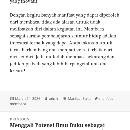
yang inovatif.
Dengan begitu banyak manfaat yang dapat diperoleh
dari membaca, tidak ada alasan untuk tidak
melibatkan diri dalam kegiatan ini. Membaca
sebagai sarana pembelajaran seumur hidup adalah
investasi terbaik yang dapat Anda lakukan untuk
terus berkembang dan menjadi versi terbaik dari
diri sendiri. Jadi, mulailah membaca sekarang dan
jadilah pribadi yang lebih berpengetahuan dan
kreatif!
Posted
Author
Categories
Tags
March 24, 2026
admin
Manfaat Buku
manfaat
on
membaca
Post
PREVIOUS
navigation
Menggali Potensi Ilmu Buku sebagai
Previous