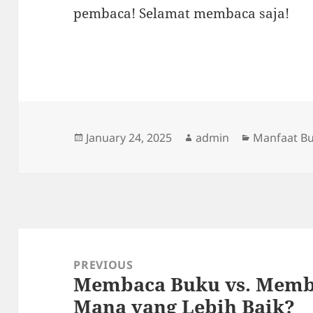
pembaca! Selamat membaca saja!
Posted
Author
Categories
January 24, 2025
admin
Manfaat B
on
Post
navigation
PREVIOUS
Membaca Buku vs. Memba
Previous
Mana yang Lebih Baik?
post: