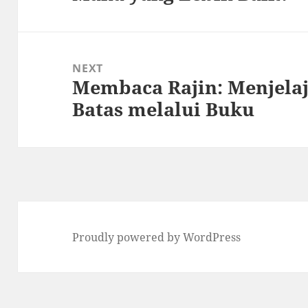
NEXT
Membaca Rajin: Menjela
Next
Batas melalui Buku
post:
Proudly powered by WordPress