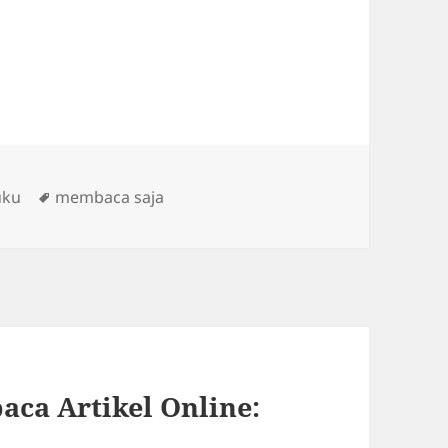
Tags
uku
membaca saja
ca Artikel Online: