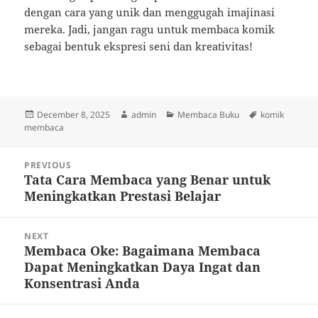
dengan cara yang unik dan menggugah imajinasi
mereka. Jadi, jangan ragu untuk membaca komik
sebagai bentuk ekspresi seni dan kreativitas!
Posted
Author
Categories
Tags
December 8, 2025
admin
Membaca Buku
komik
on
membaca
Post
PREVIOUS
navigation
Tata Cara Membaca yang Benar untuk
Previous
Meningkatkan Prestasi Belajar
post:
NEXT
Membaca Oke: Bagaimana Membaca
Next
Dapat Meningkatkan Daya Ingat dan
post:
Konsentrasi Anda