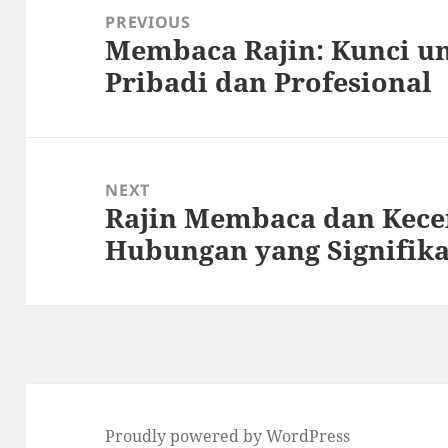
navigation
PREVIOUS
Membaca Rajin: Kunci u
Previous
Pribadi dan Profesional
post:
NEXT
Rajin Membaca dan Kece
Next
Hubungan yang Signifik
post:
Proudly powered by WordPress