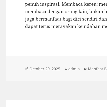
penuh inspirasi. Membaca keren: m
membaca dengan orang lain, bukan 
juga bermanfaat bagi diri sendiri da
dapat terus merayakan keindahan 
Posted
Author
Categorie
October 29, 2025
admin
Manfaat 
on
Post