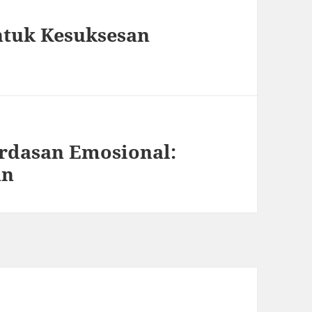
ntuk Kesuksesan
rdasan Emosional:
an