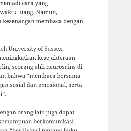
 menjadi cara yang
waktu luang. Namun,
an kesenangan membaca dengan
eh University of Sussex,
meningkatkan kesejahteraan
lin, seorang ahli neurosains di
akan bahwa “membaca bersama
n sosial dan emosional, serta
i”.
gan orang lain juga dapat
n kemampuan berkomunikasi.
ay, “berdiskusi tentang buku