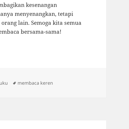
embagikan kesenangan
hanya menyenangkan, tetapi
n orang lain. Semoga kita semua
membaca bersama-sama!
s
Tags
Buku
membaca keren