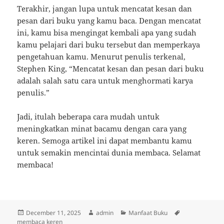
Terakhir, jangan lupa untuk mencatat kesan dan
pesan dari buku yang kamu baca. Dengan mencatat
ini, kamu bisa mengingat kembali apa yang sudah
kamu pelajari dari buku tersebut dan memperkaya
pengetahuan kamu. Menurut penulis terkenal,
Stephen King, “Mencatat kesan dan pesan dari buku
adalah salah satu cara untuk menghormati karya
penulis.”
Jadi, itulah beberapa cara mudah untuk
meningkatkan minat bacamu dengan cara yang
keren. Semoga artikel ini dapat membantu kamu
untuk semakin mencintai dunia membaca. Selamat
membaca!
Posted
Author
Categories
Tags
December 11, 2025
admin
Manfaat Buku
on
membaca keren