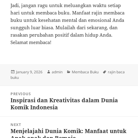
Jadi, jangan ragu untuk meluangkan waktu setiap
hari untuk membaca buku. Manfaat rajin membaca
buku untuk kesehatan mental dan emosional Anda
sungguh luar biasa. Mulailah dari sekarang, dan
rasakan perubahan positif dalam hidup Anda.
Selamat membaca!
Posted
Author
Categories
Tags
January 9, 2026
admin
Membaca Buku
rajin baca
on
buku
Post
PREVIOUS
navigation
Inspirasi dan Kreativitas dalam Dunia
Previous
Komik Indonesia
post:
NEXT
Menjelajahi Dunia Komik: Manfaat untuk
Next
Anak-anak dan Remaja