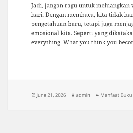
Jadi, jangan ragu untuk meluangkan
hari. Dengan membaca, kita tidak h
pengetahuan baru, tetapi juga menja
emosional kita. Seperti yang dikatak
everything. What you think you beco
Posted
Author
Categories
June 21, 2026
admin
Manfaat Buku
on