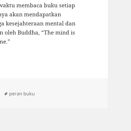
 waktu membaca buku setiap
anya akan mendapatkan
ga kesejahteraan mental dan
an oleh Buddha, “The mind is
me.”
Tags
peran buku