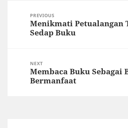
Post
navigation
PREVIOUS
Menikmati Petualangan 
Previous
Sedap Buku
post:
NEXT
Membaca Buku Sebagai B
Next
Bermanfaat
post: