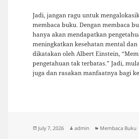
Jadi, jangan ragu untuk mengalokasi
membaca buku. Dengan membaca buku
hanya akan mendapatkan pengetahuan
meningkatkan kesehatan mental dan 
dikatakan oleh Albert Einstein, “M
pengetahuan tak terbatas.” Jadi, mu
juga dan rasakan manfaatnya bagi k
Posted
Author
Categories
July 7, 2026
admin
Membaca Buku
on