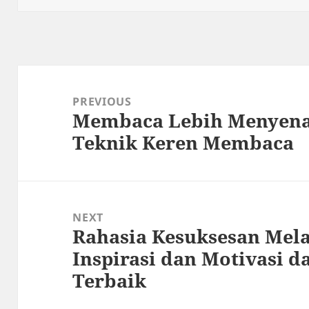
Post
navigation
PREVIOUS
Membaca Lebih Menyen
Previous
Teknik Keren Membaca
post:
NEXT
Rahasia Kesuksesan Mel
Next
Inspirasi dan Motivasi d
post:
Terbaik