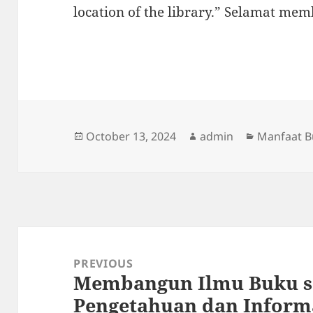
location of the library.” Selamat me
Posted
Author
Categorie
October 13, 2024
admin
Manfaat 
on
Post
navigation
PREVIOUS
Membangun Ilmu Buku s
Previous
Pengetahuan dan Inform
post: