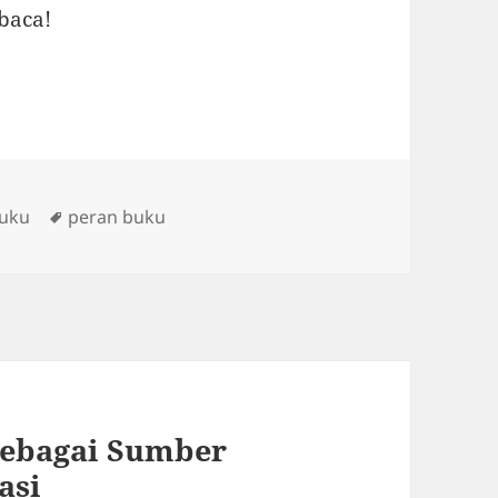
mbaca!
s
Tags
Buku
peran buku
ebagai Sumber
asi