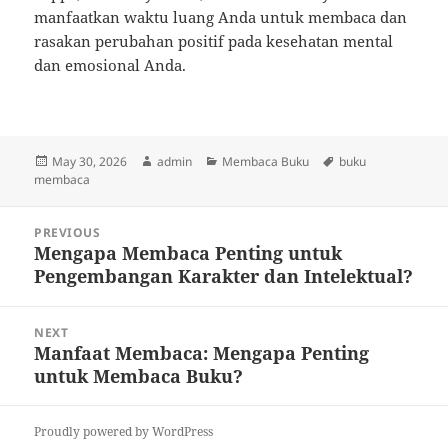
manfaatkan waktu luang Anda untuk membaca dan
rasakan perubahan positif pada kesehatan mental
dan emosional Anda.
Posted
Author
Categories
Tags
May 30, 2026
admin
Membaca Buku
buku
on
membaca
Post
PREVIOUS
navigation
Mengapa Membaca Penting untuk
Previous
Pengembangan Karakter dan Intelektual?
post:
NEXT
Manfaat Membaca: Mengapa Penting
Next
untuk Membaca Buku?
post:
Proudly powered by WordPress