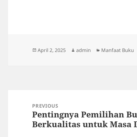
Posted
Author
Categories
April 2, 2025
admin
Manfaat Buku
on
Post
navigation
PREVIOUS
Pentingnya Pemilihan B
Previous
Berkualitas untuk Masa
post: