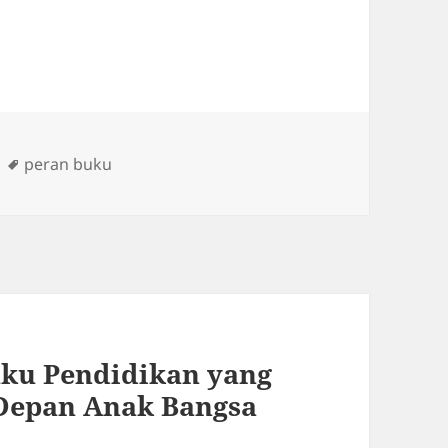
Tags
peran buku
uku Pendidikan yang
 Depan Anak Bangsa