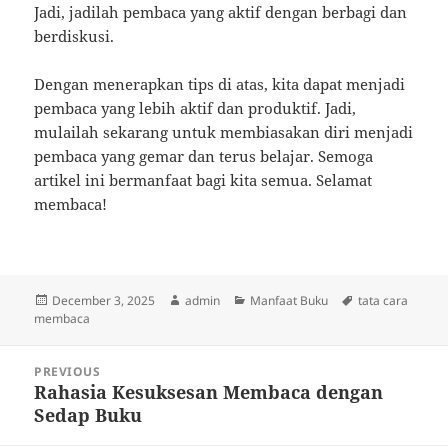
Jadi, jadilah pembaca yang aktif dengan berbagi dan
berdiskusi.
Dengan menerapkan tips di atas, kita dapat menjadi
pembaca yang lebih aktif dan produktif. Jadi,
mulailah sekarang untuk membiasakan diri menjadi
pembaca yang gemar dan terus belajar. Semoga
artikel ini bermanfaat bagi kita semua. Selamat
membaca!
Posted
Author
Categories
Tags
December 3, 2025
admin
Manfaat Buku
tata cara
on
membaca
Post
PREVIOUS
navigation
Rahasia Kesuksesan Membaca dengan
Previous
Sedap Buku
post: