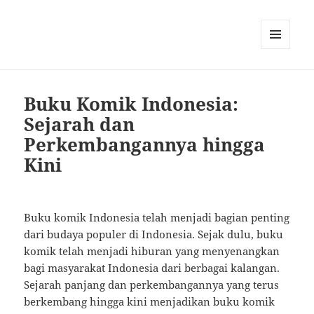
MENU
AND
WIDGETS
Buku Komik Indonesia:
Sejarah dan
Perkembangannya hingga
Kini
Buku komik Indonesia telah menjadi bagian penting
dari budaya populer di Indonesia. Sejak dulu, buku
komik telah menjadi hiburan yang menyenangkan
bagi masyarakat Indonesia dari berbagai kalangan.
Sejarah panjang dan perkembangannya yang terus
berkembang hingga kini menjadikan buku komik