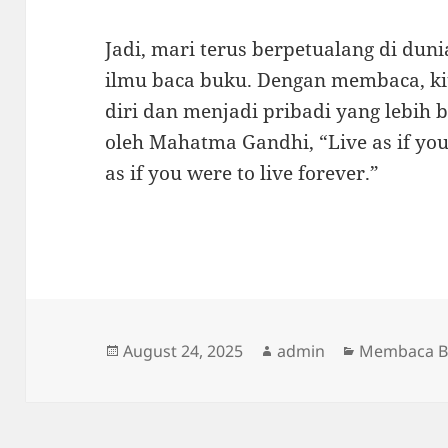
Jadi, mari terus berpetualang di dun
ilmu baca buku. Dengan membaca, k
diri dan menjadi pribadi yang lebih b
oleh Mahatma Gandhi, “Live as if yo
as if you were to live forever.”
Posted
Author
Categories
August 24, 2025
admin
Membaca B
on