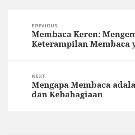
Post
navigation
PREVIOUS
Membaca Keren: Menge
Previous
Keterampilan Membaca y
post:
NEXT
Mengapa Membaca adala
Next
dan Kebahagiaan
post: