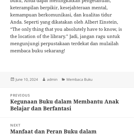
buku, Anda dapat meningkatkan pengetahuan,
keterampilan berpikir, kesejahteraan mental,
kemampuan berkomunikasi, dan kualitas tidur
Anda. Seperti yang dikatakan oleh Albert Einstein,
“The only thing that you absolutely have to know, is
the location of the library.” Jadi, jangan ragu untuk
mengunjungi perpustakaan terdekat dan mulailah
membaca buku sekarang!
Posted
Author
Categories
June 10, 2024
admin
Membaca Buku
on
Post
PREVIOUS
navigation
Kegunaan Buku dalam Membantu Anak
Previous
Belajar dan Berfantasi
post:
NEXT
Manfaat dan Peran Buku dalam
Next