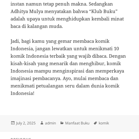
instan namun tetap penuh makna. Sedangkan
Adhitya Mulya menyatakan bahwa “Klub Buku”
adalah upaya untuk menghidupkan kembali minat
baca di kalangan muda.
Jadi, bagi kamu yang gemar membaca komik
Indonesia, jangan lewatkan untuk menikmati 10
komik Indonesia terbaik yang wajib dibaca. Dengan
kisah-kisah yang menarik dan menghibur, komik
Indonesia mampu menginspirasi dan memperkaya
imajinasi pembacanya. Ayo, mulai membaca dan
menikmati petualangan seru dalam dunia komik
Indonesia!
Posted
Author
Categories
Tags
July 2, 2025
admin
Manfaat Buku
komik
on
Post